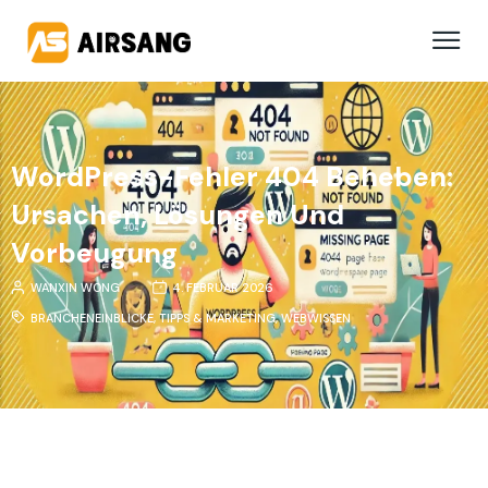
WordPress-Fehler 404 Beheben:
Ursachen, Lösungen Und
Vorbeugung
WANXIN WONG
4. FEBRUAR 2026
BRANCHENEINBLICKE
,
TIPPS & MARKETING
,
WEBWISSEN