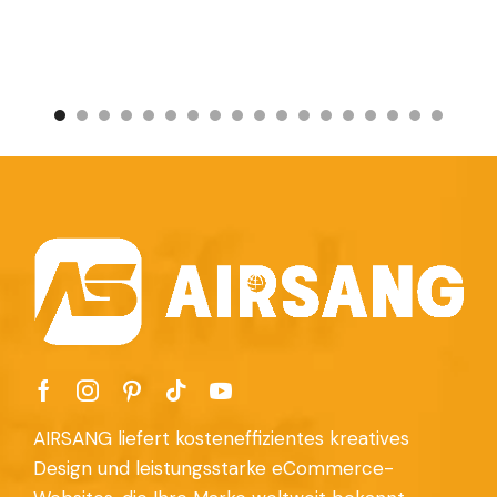
AIRSANG liefert kosteneffizientes kreatives
Design und leistungsstarke eCommerce-