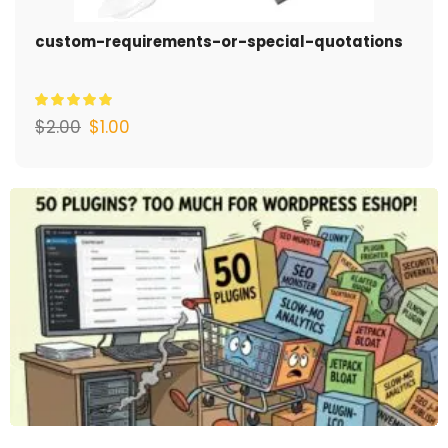
custom-requirements-or-special-quotations
$
2.00
$
1.00