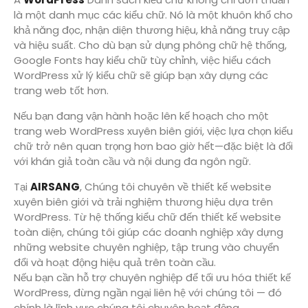
là một danh mục các kiểu chữ. Nó là một khuôn khổ cho
khả năng đọc, nhận diện thương hiệu, khả năng truy cập
và hiệu suất. Cho dù bạn sử dụng phông chữ hệ thống,
Google Fonts hay kiểu chữ tùy chỉnh, việc hiểu cách
WordPress xử lý kiểu chữ sẽ giúp bạn xây dựng các
trang web tốt hơn.
Nếu bạn đang vận hành hoặc lên kế hoạch cho một
trang web WordPress xuyên biên giới, việc lựa chọn kiểu
chữ trở nên quan trọng hơn bao giờ hết—đặc biệt là đối
với khán giả toàn cầu và nội dung đa ngôn ngữ.
Tại
AIRSANG
, Chúng tôi chuyên về thiết kế website
xuyên biên giới và trải nghiệm thương hiệu dựa trên
WordPress. Từ hệ thống kiểu chữ đến thiết kế website
toàn diện, chúng tôi giúp các doanh nghiệp xây dựng
những website chuyên nghiệp, tập trung vào chuyển
đổi và hoạt động hiệu quả trên toàn cầu.
Nếu bạn cần hỗ trợ chuyên nghiệp để tối ưu hóa thiết kế
WordPress, đừng ngần ngại liên hệ với chúng tôi — đó
chính là lĩnh vực chúng tôi chuyên hoạt động.