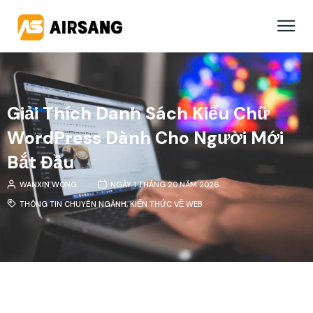
Giải Thích Danh Sách Kiểu Chữ
WordPress Dành Cho Người Mới
Bắt Đầu
WANXIN WONG
NGÀY 1 THÁNG 20 NĂM 2026
THÔNG TIN CHUYÊN NGÀNH
,
KIẾN THỨC VỀ WEB