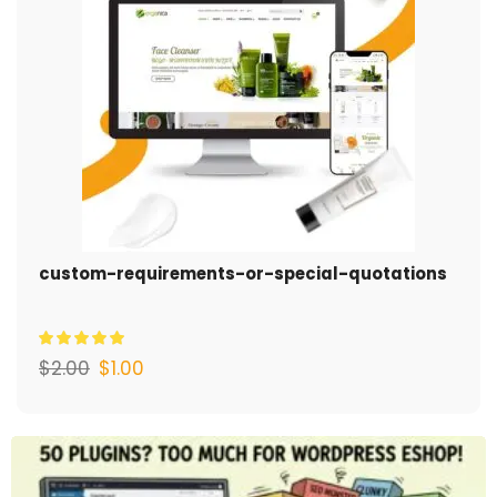
custom-requirements-or-special-quotations
$
2.00
$
1.00