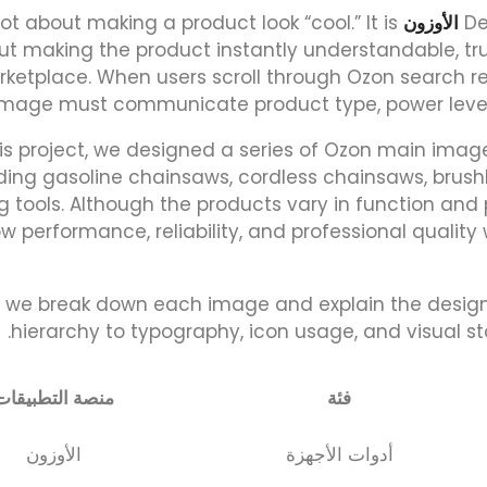
De
الأوزون
not about making a product look “cool.” It is
ut making the product instantly understandable, tr
ketplace. When users scroll through Ozon search res
mage must communicate product type, power level, s
his project, we designed a series of Ozon main image
ding gasoline chainsaws, cordless chainsaws, bru
g tools. Although the products vary in function and 
w performance, reliability, and professional quality
, we break down each image and explain the design 
hierarchy to typography, icon usage, and visual sto
فئة
منصة التطبيقات
أدوات الأجهزة
الأوزون