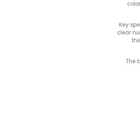
colo
Key spe
clear nu
the
The b