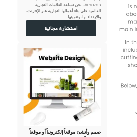
Amazon،,
نحن نساعد العلامات التجارية
is 
العالمية على بناء أعمالها التجارية عبر الإنترنت،
abo
والارتقاء بها، وتنميتها.
mar
استشارة مجانية
main i
In t
inclu
cuttin
sho
Below
صمم وأنشئ موقعاً إلكترونياً أو موقعاً