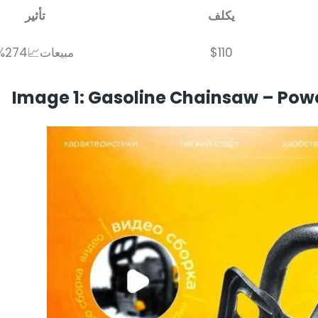
يكلف
تأثير
$110
مبيعات📈274%
Image 1: Gasoline Chainsaw – Pow