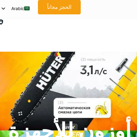
الحجز مجاناً
Arabic
English
Spanish
French
German
Japanese
Korean
Portuguese
Vietnamese
Thai
Russian
أوزون للأجهزة