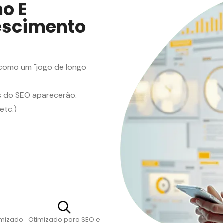
o E
escimento
como um "jogo de longo
os do SEO aparecerão.
etc.)
imizado
Otimizado para SEO e