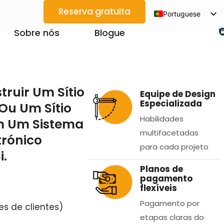
Reserva gratuita
Portuguese
English
Sobre nós
Blogue
Spanish
Arabic
French
ruir Um Sítio
Equipe de Design
German
Especializada
Ou Um Sítio
Japanese
Habilidades
m Um Sistema
Korean
multifacetadas
trónico
Vietnamese
para cada projeto
i.
Thai
Planos de
pagamento
Russian
flexíveis
Pagamento por
s de clientes)
etapas claras do