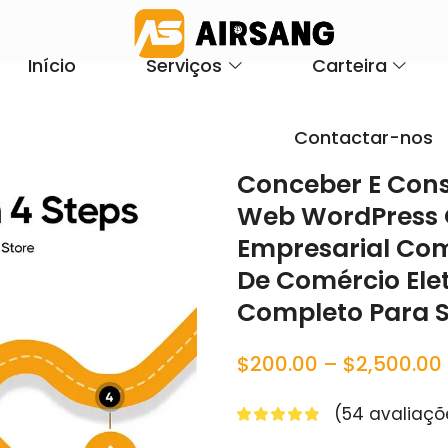
Início
Serviços
Carteira
Contactar-nos
Conceber E Const
Web WordPress 
Empresarial Co
De Comércio Ele
Completo Para S
$
200.00
–
$
2,500.00
(
54
avaliaçõe