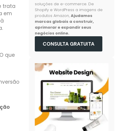
soluções de e-commerce. De
 trata
Shopify e WordPress a imagens de
ca em
produtos Amazon,
Ajudamos
 à
marcas globais a construir,
a.
aprimorar e expandir seus
negócios online.
CONSULTA GRATUITA
 O que
onversão
ação