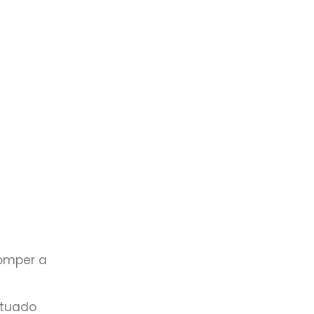
romper a
ntuado