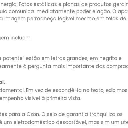
ergia. Fotos estáticas e planas de produtos gera
ulo comunica imediatamente poder e ação. O apa
 a imagem permaneça legível mesmo em telas de
gem incluem:
e potente” estão em letras grandes, em negrito e
aneamente à pergunta mais importante dos comprad
l.
damental. Em vez de escondê-la no texto, exibimos 
penho visível à primeira vista.
es para a Ozon. O selo de garantia tranquiliza os
 um eletrodoméstico descartável, mas sim um ute