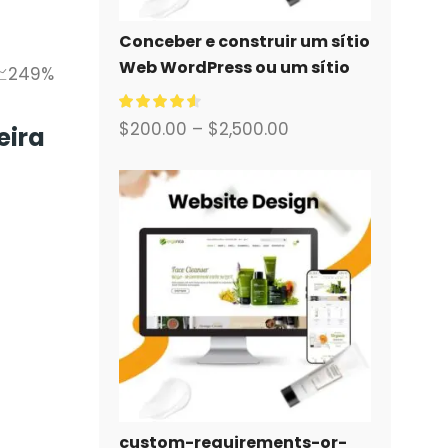
Conceber e construir um sítio
Web WordPress ou um sítio
📈249%
empresarial com um sistema
de comércio eletrónico
$
200.00
–
$
2,500.00
eira
completo para si.
custom-requirements-or-