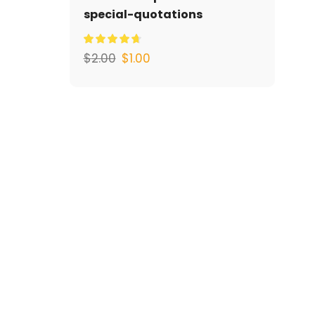
special-quotations
$
2.00
$
1.00