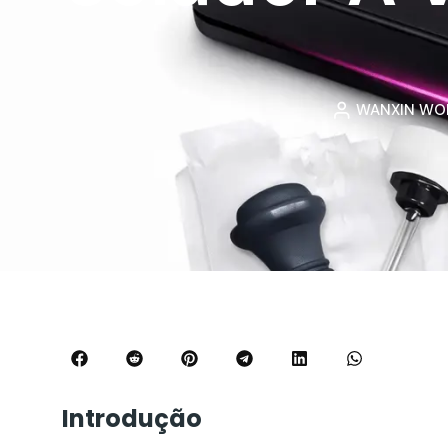
WANXIN W
Introdução