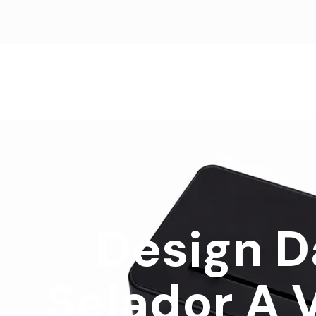
Design D
Selador A 