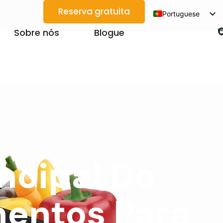
Reserva gratuita
Portuguese
English
Sobre nós
Blogue
Spanish
Arabic
French
German
Japanese
Korean
Vietnamese
ncipal Do
Thai
Russian
mentos Para