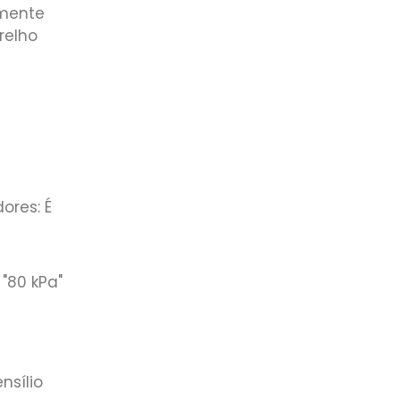
lmente
relho
ores: É
"80 kPa"
nsílio