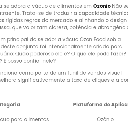
a seladora a vácuo de alimentos em
Ozônio
Não se
traente. Trata-se de traduzir a capacidade técni
as rígidas regras do mercado e alinhando o design
sa, que valorizam clareza, potência e abrangênci
em principal do selador a vácuo Ozon Food sob a
este conjunto foi intencionalmente criada para
uário: Quão poderoso ele é? O que ele pode fazer?
 E posso confiar nele?
nciona como parte de um funil de vendas visual
lhora significativamente a taxa de cliques e a c
tegoria
Plataforma de Aplic
ácuo para alimentos
Ozônio