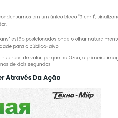
s condensamos em um único bloco "9 em 1", sinaliza
or.
many" estão posicionados onde o olhar naturalment
lidade para o público-alvo.
 nuances de valor, porque no Ozon, a primeira im
nos de dois segundos.
r Através Da Ação