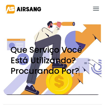
Que Serviço Você
Está Utilizando?
P
R
O
C
U
R
A
N
D
O
P
O
R
?