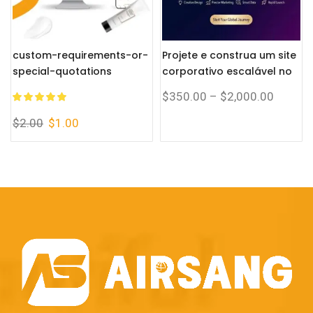
custom-requirements-or-
Projete e construa um site
special-quotations
corporativo escalável no
Shopify com um sistema
$
350.00
–
$
2,000.00
completo de comércio
eletrônico.
$
2.00
$
1.00