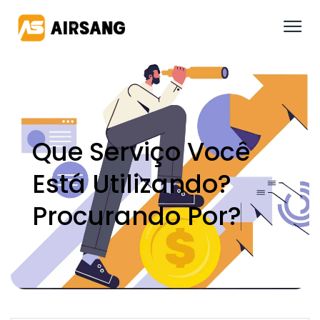
Que Serviço Você
Está Utilizando?
P
R
O
C
U
R
A
N
D
O
P
O
R
?