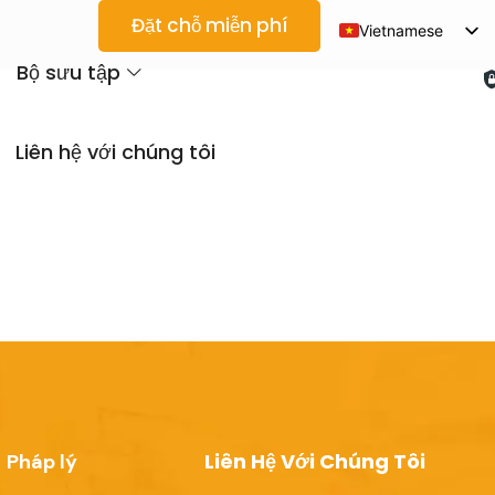
Đặt chỗ miễn phí
Vietnamese
English
Bộ sưu tập
Spanish
Arabic
Liên hệ với chúng tôi
French
German
Japanese
Korean
Portuguese
Thai
Russian
Liên Hệ Với Chúng Tôi
Pháp lý