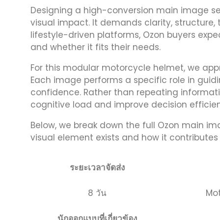
Designing a high-conversion main image se
visual impact. It demands clarity, structure,
lifestyle-driven platforms, Ozon buyers expect 
and whether it fits their needs.
For this modular motorcycle helmet, we app
Each image performs a specific role in guid
confidence. Rather than repeating informati
cognitive load and improve decision efficie
Below, we break down the full Ozon main i
visual element exists and how it contributes
ระยะเวลาจัดส่ง
8 วัน
Mot
นักออกแบบที่เกี่ยวข้อง