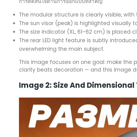
การตัดสินใจด้านการออกแบบที่สำคัญ:
The modular structure is clearly visible, wit
The sun visor (peak) is highlighted visually 
The size indicator (XL, 61–62 cm) is placed cl
The rear LED light feature is subtly introduce
overwhelming the main subject.
This image focuses on one goal: make the p
clarity beats decoration — and this image de
Image 2: Size And Dimensional