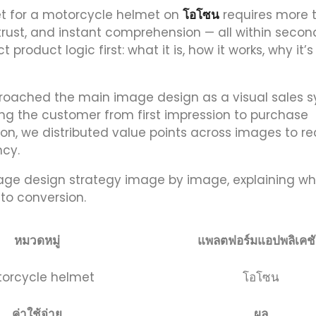
t for a motorcycle helmet on
โอโซน
requires more 
 trust, and instant comprehension — all within second
product logic first: what it is, how it works, why it’s
roached the main image design as a visual sales s
ing the customer from first impression to purchase
on, we distributed value points across images to r
ncy.
mage design strategy image by image, explaining w
 to conversion.
หมวดหมู่
แพลตฟอร์มแอปพลิเคช
orcycle helmet
โอโซน
ค่าใช้จ่าย
ผล