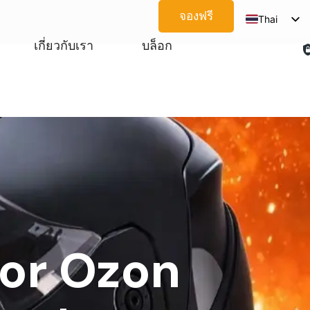
จองฟรี
Thai
English
เกี่ยวกับเรา
บล็อก
Spanish
Arabic
French
German
Japanese
Korean
Portuguese
Vietnamese
or Ozon
Russian