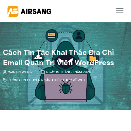
Cách Tin Tặc Khai Thác Địa Chỉ
Email Quản Trị Viên WordPress
WANXIN WONG
NGÀY 19 THÁNG 1 NĂM 2026
THÔNG TIN CHUYÊN NGÀNH
,
KIẾN THỨC VỀ WEB