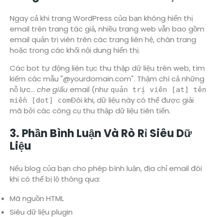
Ngay cả khi trang WordPress của bạn không hiển thị
email trên trang tác giả, nhiều trang web vẫn bao gồm
email quản trị viên trên các trang liên hệ, chân trang
hoặc trong các khối nội dung hiển thị.
Các bot tự động liên tục thu thập dữ liệu trên web, tìm
kiếm các mẫu "@yourdomain.com". Thậm chí cả những
nỗ lực...
che giấu
email (như
quản trị viên [at] tên
Đôi khi, dữ liệu này có thể được giải
miền [dot] com
mã bởi các công cụ thu thập dữ liệu tiên tiến.
3. Phần Bình Luận Và Rò Rỉ Siêu Dữ
Liệu
Nếu blog của bạn cho phép bình luận, địa chỉ email đôi
khi có thể bị lộ thông qua:
Mã nguồn HTML
Siêu dữ liệu plugin