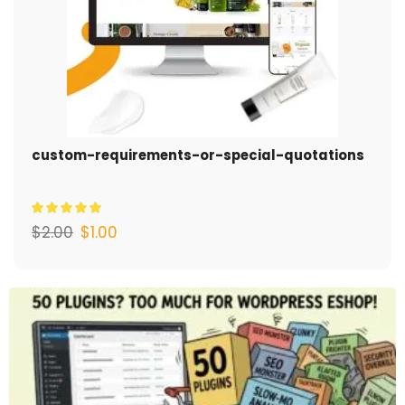
custom-requirements-or-special-quotations
$
2.00
$
1.00