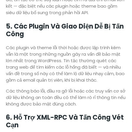
kết — đặc biệt nếu các plugin hoặc theme bao gồm
siêu dữ liệu bổ sung trong phản hồi API.
5. Các Plugin Và Giao Diện Dễ Bị Tấn
Công
Các plugin và theme lỗi thời hoặc được lập trình kém
vẫn là một trong những nguồn gây ra vấn đề bảo mật
lớn nhất trong WordPress. Tin tặc thường quét các
trang web để tìm kiếm các lỗ hổng đã biết — và nhiều
vấn đề trong số này có thể làm lộ dữ liệu nhạy cảm, bao
gồm cả email quản trị viên, khi bị khai thác.
Các thông báo lỗi, đầu ra gỡ lỗi hoặc các truy vấn cơ sở
dữ liệu không an toàn đều có thể làm rò rỉ thông tin nếu
không được bảo mật đúng cách.
6. Hỗ Trợ XML-RPC Và Tấn Công Vét
Cạn