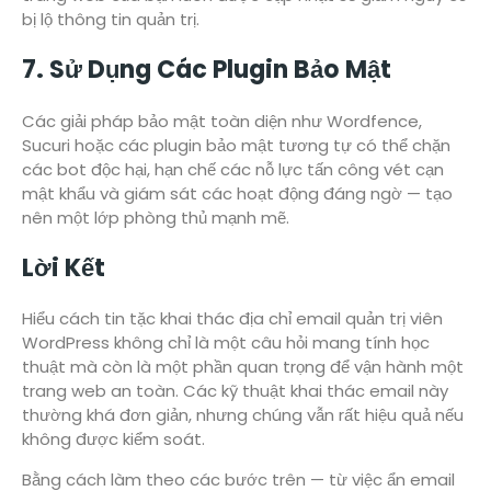
bị lộ thông tin quản trị.
7. Sử Dụng Các Plugin Bảo Mật
Các giải pháp bảo mật toàn diện như Wordfence,
Sucuri hoặc các plugin bảo mật tương tự có thể chặn
các bot độc hại, hạn chế các nỗ lực tấn công vét cạn
mật khẩu và giám sát các hoạt động đáng ngờ — tạo
nên một lớp phòng thủ mạnh mẽ.
Lời Kết
Hiểu cách tin tặc khai thác địa chỉ email quản trị viên
WordPress không chỉ là một câu hỏi mang tính học
thuật mà còn là một phần quan trọng để vận hành một
trang web an toàn. Các kỹ thuật khai thác email này
thường khá đơn giản, nhưng chúng vẫn rất hiệu quả nếu
không được kiểm soát.
Bằng cách làm theo các bước trên — từ việc ẩn email