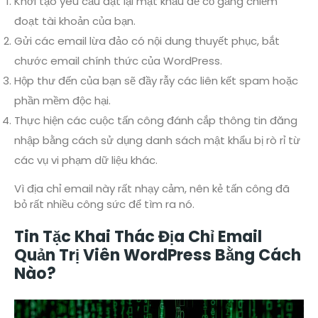
Khởi tạo yêu cầu đặt lại mật khẩu để cố gắng chiếm
đoạt tài khoản của bạn.
Gửi các email lừa đảo có nội dung thuyết phục, bắt
chước email chính thức của WordPress.
Hộp thư đến của bạn sẽ đầy rẫy các liên kết spam hoặc
phần mềm độc hại.
Thực hiện các cuộc tấn công đánh cắp thông tin đăng
nhập bằng cách sử dụng danh sách mật khẩu bị rò rỉ từ
các vụ vi phạm dữ liệu khác.
Vì địa chỉ email này rất nhạy cảm, nên kẻ tấn công đã
bỏ rất nhiều công sức để tìm ra nó.
Tin Tặc Khai Thác Địa Chỉ Email
Quản Trị Viên WordPress Bằng Cách
Nào?