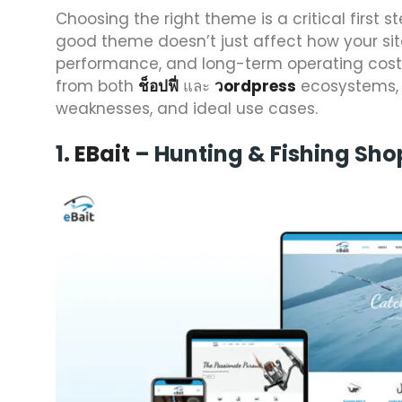
Choosing the right theme is a critical first 
good theme doesn’t just affect how your site
performance, and long-term operating costs
from both
ช็อปฟี่
และ
วordpress
ecosystems, h
weaknesses, and ideal use cases.
1.
EBait
– Hunting & Fishing Sh