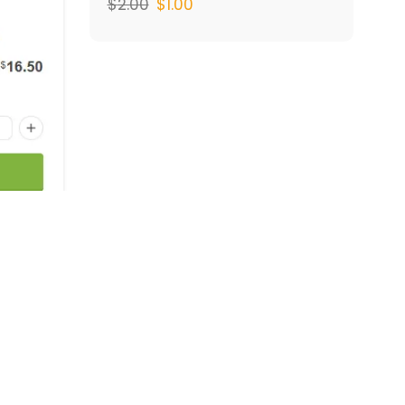
$
2.00
$
1.00