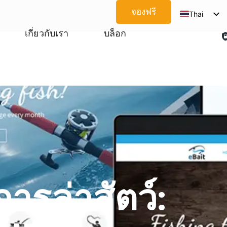
จองฟรี
Thai
English
เกี่ยวกับเรา
บล็อก
Spanish
Arabic
French
German
Japanese
Korean
Portuguese
Vietnamese
รล่าสัตว์:
Russian