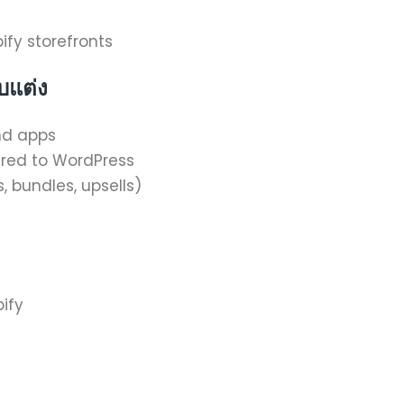
ify storefronts
แต่ง
nd apps
ared to WordPress
, bundles, upsells)
ify