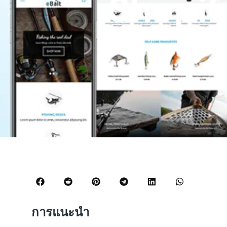
Shopif
หวันซินห
การแนะนำ