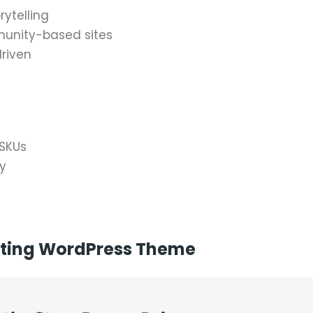
rytelling
munity-based sites
driven
 SKUs
ty
nting WordPress Theme