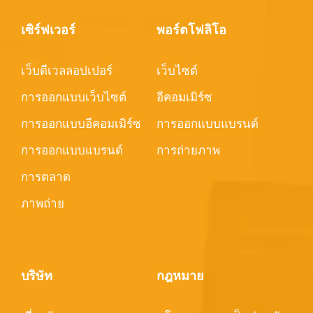
เซิร์ฟเวอร์
พอร์ตโฟลิโอ
เว็บดีเวลลอปเปอร์
เว็บไซต์
การออกแบบเว็บไซต์
อีคอมเมิร์ซ
การออกแบบอีคอมเมิร์ซ
การออกแบบแบรนด์
การออกแบบแบรนด์
การถ่ายภาพ
การตลาด
ภาพถ่าย
บริษัท
กฎหมาย