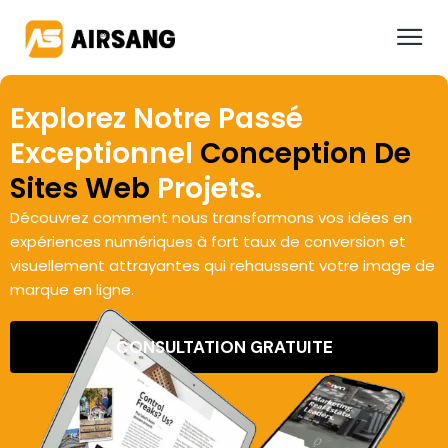
Explorez Notre Passé
Exceptionnel
Conception De
Sites Web
Projets.
Découvrez comment nous transformons vos idées en
expériences numériques à fort taux de conversion et
visuellement attrayantes qui rehaussent votre image de
marque en ligne.
CONSULTATION GRATUITE