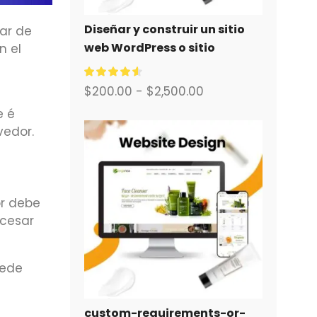
Diseñar y construir un sitio
ar de
web WordPress o sitio
n el
corporativo con un sistema
completo de comercio
$
200.00
-
$
2,500.00
electrónico para usted.
e é
vedor.
or debe
ocesar
uede
custom-requirements-or-