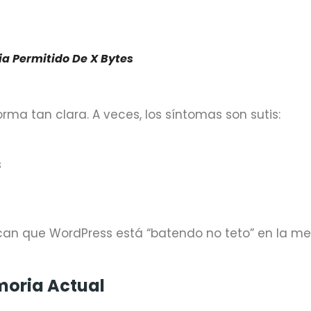
ia Permitido De X Bytes
a tan clara. A veces, los síntomas son sutis:
s
can que WordPress está “batendo no teto” en la m
moria Actual