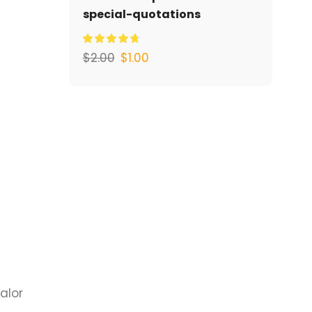
special-quotations
$
2.00
$
1.00
alor