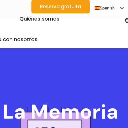
Reserva gratuita
Spanish
English
Quiénes somos
Arabic
French
 con nosotros
German
Japanese
Korean
Portuguese
Vietnamese
Thai
r La Memoria
Russian