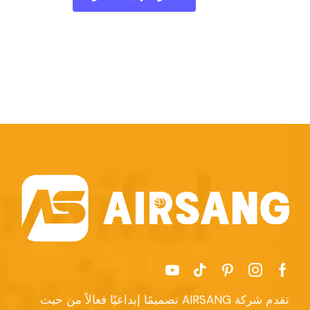
تقدم شركة AIRSANG تصميمًا إبداعيًا فعالاً من حيث