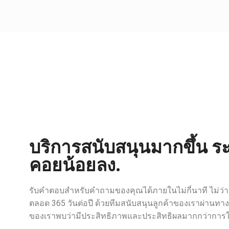
บริการสนับสนุนมากขึ้น 
คอยน้อยลง.
รับคำตอบสำหรับคำถามของคุณได้ภายในไม่กี่นาที ไม่ว่
ตลอด 365 วันต่อปี ด้วยทีมสนับสนุนลูกค้าของเราผ่านท
ของเราพบว่ามีประสิทธิภาพและประสิทธิผลมากกว่าการใ