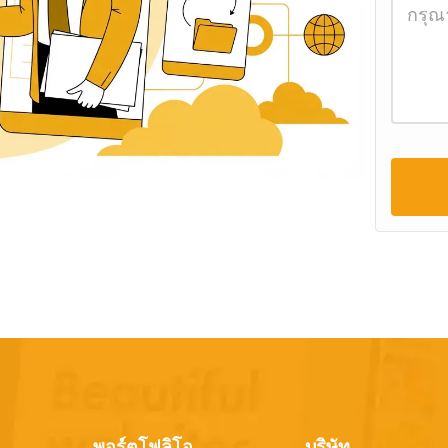
พอร์ตโฟลิโอ
บริษัท