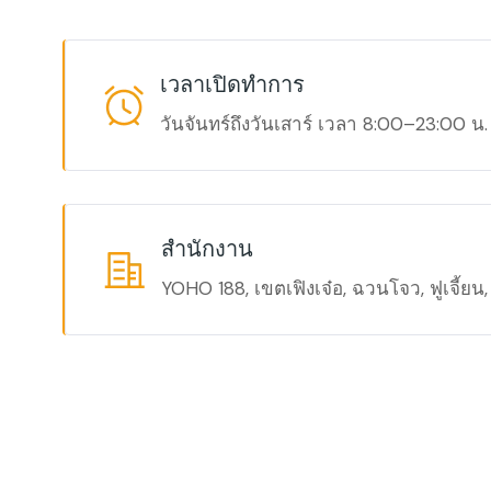
เวลาเปิดทำการ
วันจันทร์ถึงวันเสาร์ เวลา 8:00–23:00 น.
สำนักงาน
YOHO 188, เขตเฟิงเจ๋อ, ฉวนโจว, ฟูเจี้ยน,