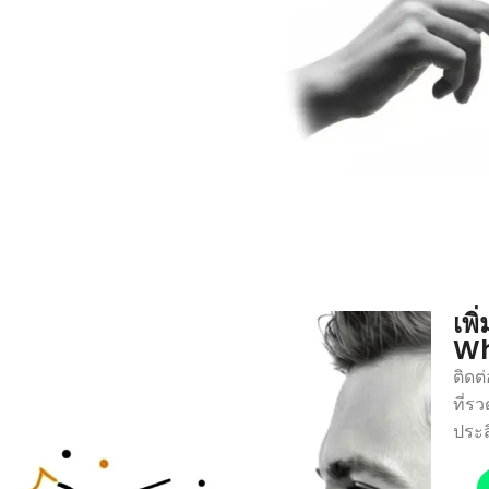
เพิ
Wh
ติดต
ที่ร
ประส