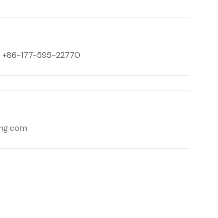
้ +86-177-595-22770
ang.com