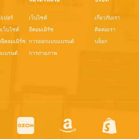
ปเปอร์
เว็บไซต์
เกี่ยวกับเรา
ว็บไซต์
อีคอมเมิร์ซ
ติดต่อเรา
ีคอมเมิร์ซ
การออกแบบแบรนด์
บล็อก
แบรนด์
การถ่ายภาพ