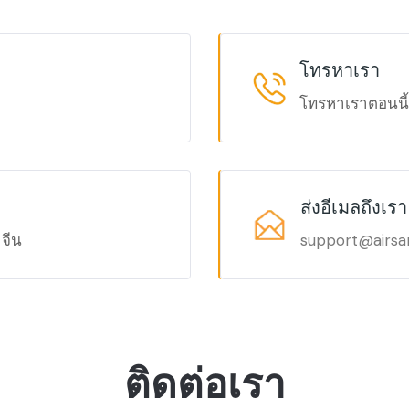
โทรหาเรา
โทรหาเราตอนนี
ส่งอีเมลถึงเรา
 จีน
support@airs
ติดต่อเรา