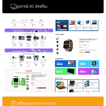
อุปกรณ์ 3C อัจฉริยะ
เครื่องแต่งกายและกระเป๋า