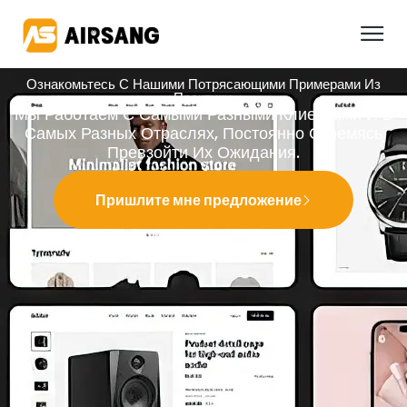
Ознакомьтесь С Нашими Потрясающими Примерами Из
Практики.
Мы Работаем С Самыми Разными Клиентами И В
Самых Разных Отраслях, Постоянно Стремясь
Превзойти Их Ожидания.
Пришлите мне предложение