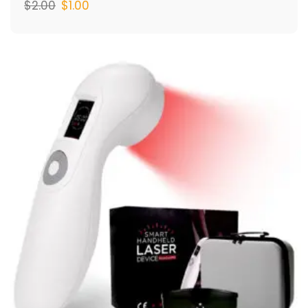
$
2.00
$
1.00