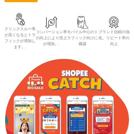
クリックスルー率
コンバージョン率
モバイル中心のト
ブランド信頼の強
が高くなるとトラ
の向上により売上
ラフィック向けに
化、リピート率の
フィックが増加し
が増加。.
構築
向上
ます。.