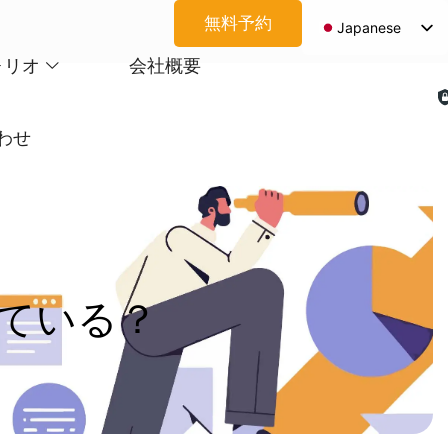
無料予約
Japanese
English
ォリオ
会社概要
Spanish
Arabic
わせ
French
German
Korean
Portuguese
Vietnamese
て
い
る
？
Thai
Russian