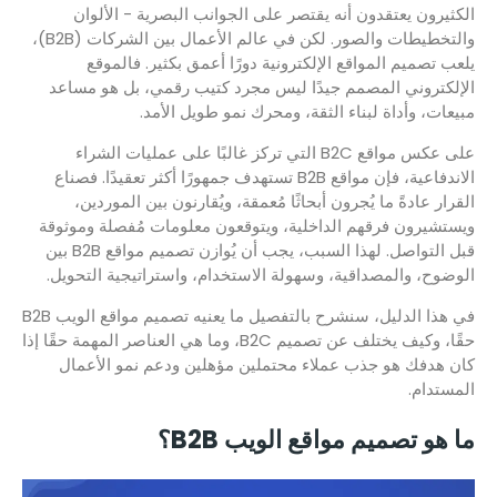
الكثيرون يعتقدون أنه يقتصر على الجوانب البصرية - الألوان
والتخطيطات والصور. لكن في عالم الأعمال بين الشركات (B2B)،
يلعب تصميم المواقع الإلكترونية دورًا أعمق بكثير. فالموقع
الإلكتروني المصمم جيدًا ليس مجرد كتيب رقمي، بل هو مساعد
مبيعات، وأداة لبناء الثقة، ومحرك نمو طويل الأمد.
على عكس مواقع B2C التي تركز غالبًا على عمليات الشراء
الاندفاعية، فإن مواقع B2B تستهدف جمهورًا أكثر تعقيدًا. فصناع
القرار عادةً ما يُجرون أبحاثًا مُعمقة، ويُقارنون بين الموردين،
ويستشيرون فرقهم الداخلية، ويتوقعون معلومات مُفصلة وموثوقة
قبل التواصل. لهذا السبب، يجب أن يُوازن تصميم مواقع B2B بين
الوضوح، والمصداقية، وسهولة الاستخدام، واستراتيجية التحويل.
في هذا الدليل، سنشرح بالتفصيل ما يعنيه تصميم مواقع الويب B2B
حقًا، وكيف يختلف عن تصميم B2C، وما هي العناصر المهمة حقًا إذا
كان هدفك هو جذب عملاء محتملين مؤهلين ودعم نمو الأعمال
المستدام.
ما هو تصميم مواقع الويب B2B؟