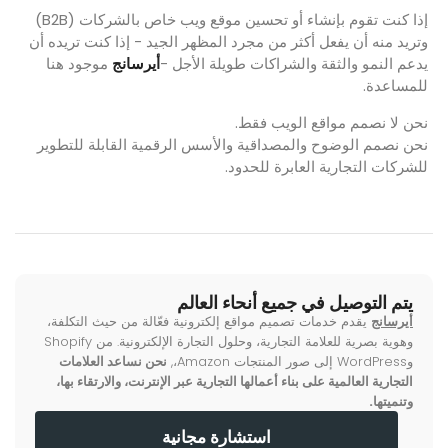
إذا كنت تقوم بإنشاء أو تحسين موقع ويب خاص بالشركات (B2B)
وتريد منه أن يفعل أكثر من مجرد المظهر الجيد - إذا كنت تريده أن
يدعم النمو والثقة والشراكات طويلة الأجل -
أيرسانج
موجود هنا
للمساعدة.
نحن لا نصمم مواقع الويب فقط.
نحن نصمم الوضوح والمصداقية والأسس الرقمية القابلة للتطوير
للشركات التجارية العابرة للحدود.
يتم التوصيل في جميع أنحاء العالم
أيرسانج
يقدم خدمات تصميم مواقع إلكترونية فعّالة من حيث التكلفة،
وهوية بصرية للعلامة التجارية، وحلول التجارة الإلكترونية. من Shopify
وWordPress إلى صور المنتجات Amazon،,
نحن نساعد العلامات
التجارية العالمية على بناء أعمالها التجارية عبر الإنترنت، والارتقاء بها،
وتنميتها.
استشارة مجانية