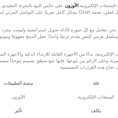
المنتجات الإلكترونية
الأوزون
. على عكس البيع بالتجزئة التقليدي،
يمكن للعملاء فحص المواد وأدوات التحكم والميزان بشكل فعلي، تعتمد Ozon بشكل كامل تقريبًا على التواصل ا
 نحن نتعامل مع كل صورة كأداة تحويل استراتيجية وليست مجرد 
وتسلسل هرمي للنص يخدم غرضًا واحدًا: جعل المنتج مفهومًا وموثوقً
ترونية، بدءًا من الأجهزة القابلة للارتداء الذكية والأجهزة المن
صرية. وعلى الرغم من تنوعها، فإنها تتبع منطق تصميم موحدًا مصمم
فئة
منصة التطبيقات
المنتجات الإلكترونية
الأوزون
يكلف
تأثير