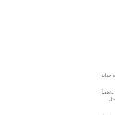
ة جذابة
عاطفياً
مثل