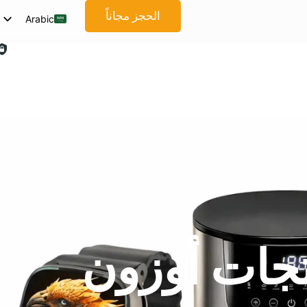
الحجز مجاناً
Arabic
English
Spanish
French
German
Japanese
Korean
Portuguese
Vietnamese
Thai
تجات أوزون
Russian