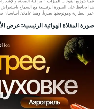
قمنا بتوزيع أيقونات الميزات - مراقبة الصحة، والإشعارا
هذا يحافظ على الصورة الرئيسية مع السماح باستعراض س
عمر البطارية وموثوقيتها بصرياً، وهما عاملان أساسيان في اخ
صورة المقلاة الهوائية الرئيسية: عرض ال