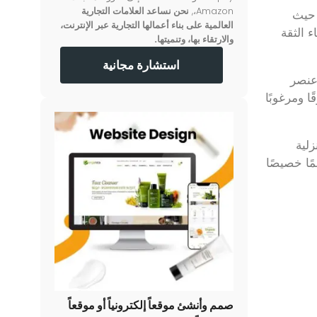
Amazon،,
نحن نساعد العلامات التجارية
 حيث
العالمية على بناء أعمالها التجارية عبر الإنترنت،
لمرئي لبناء الثقة
والارتقاء بها، وتنميتها.
استشارة مجانية
عنصر
ا ومرغوبًا
زلية
ًا خصيصًا
صمم وأنشئ موقعاً إلكترونياً أو موقعاً