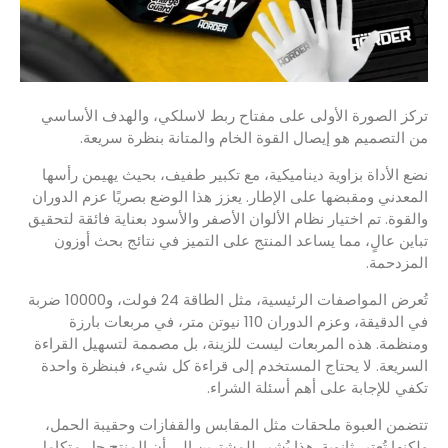
تركز الصورة الأولى على مفتاح ربط لاسلكي، والهدف الأساسي
من التصميم هو إيصال القوة الخام والمتانة بنظرة سريعة.
نضع الأداة بزاوية ديناميكية، مع تكبير طفيف، بحيث يهيمن رأسها
المعدني ومقبضها على الإطار. يعزز هذا الوضع بصريًا عزم الدوران
والقوة. تم اختيار نظام الألوان الأصفر والأسود بعناية فائقة لتحقيق
تباين عالٍ، مما يساعد المنتج على التميز في نتائج بحث أوزون
المزدحمة.
تُعرض المواصفات الرئيسية، مثل الطاقة 24 فولت، و10000 ضربة
في الدقيقة، وعزم الدوران 110 نيوتن متر، في مربعات بارزة
ومنظمة. هذه المربعات ليست للزينة، بل مصممة لتسهيل القراءة
السريعة. لا يحتاج المستخدم إلى قراءة كل شيء، فبنظرة واحدة
تكفي للإجابة على أهم أسئلة الشراء.
تتضمن العبوة ملحقات مثل المقابس والقفازات وحقيبة الحمل،
ولكنها تُعتبر ثانوية. هذا يُشير للمشترين إلى أن المنتج حل متكامل،