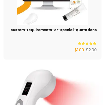
custom-requirements-or-special-quotations
$
1.00
$
2.00