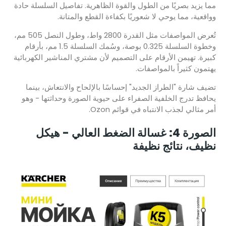
مما يزيد بصريًا من الطول والقوة الظاهرية. تفاصيل السلسلة حادة
وواقعية، مما يوحي لا شعوريًا بكفاءة القطع والمتانة.
تُعرض المواصفات مثل القدرة 2800 واط، وطول النصل 505 مم،
وخطوة السلسلة 0.325 بوصة، وسُمك السلسلة 1.5 مم، بأرقام
كبيرة. تهيمن الأرقام على التصميم لأن مشتري المناشير الكهربائية
يهتمون كثيراً بالمواصفات.
تضيف شارة "الطراز الجديد" إحساسًا بالإلحاح والانتعاش، بينما
يحافظ تدرج الخلفية الصفراء على حيوية الصورة وحداثتها - وهو
أمر مثالي لجذب الانتباه في قوائم Ozon.
الصورة 4: غسالة الضغط العالي - هيكل
نظيف، نتائج نظيفة