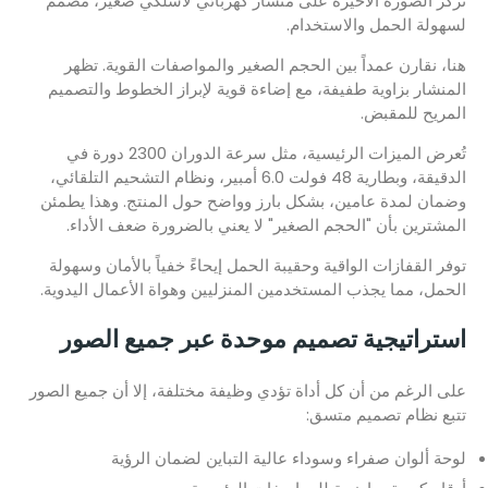
تركز الصورة الأخيرة على منشار كهربائي لاسلكي صغير، مصمم
لسهولة الحمل والاستخدام.
هنا، نقارن عمداً بين الحجم الصغير والمواصفات القوية. تظهر
المنشار بزاوية طفيفة، مع إضاءة قوية لإبراز الخطوط والتصميم
المريح للمقبض.
تُعرض الميزات الرئيسية، مثل سرعة الدوران 2300 دورة في
الدقيقة، وبطارية 48 فولت 6.0 أمبير، ونظام التشحيم التلقائي،
وضمان لمدة عامين، بشكل بارز وواضح حول المنتج. وهذا يطمئن
المشترين بأن "الحجم الصغير" لا يعني بالضرورة ضعف الأداء.
توفر القفازات الواقية وحقيبة الحمل إيحاءً خفياً بالأمان وسهولة
الحمل، مما يجذب المستخدمين المنزليين وهواة الأعمال اليدوية.
استراتيجية تصميم موحدة عبر جميع الصور
على الرغم من أن كل أداة تؤدي وظيفة مختلفة، إلا أن جميع الصور
تتبع نظام تصميم متسق:
لوحة ألوان صفراء وسوداء عالية التباين لضمان الرؤية