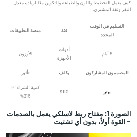
كيف يعمل التخطيط واللون والطباعة والتكوين معًا لزيادة معدل
النقر وثقة المشتري.
التسليم في الوقت
فئة
منصة التطبيقات
المحدد
أدوات
8 أيام
الأوزون
الأجهزة
المصممون المشاركون
يكلف
تأثير
كمية الشراء 📈
بيتر
$110
216%
الصورة 1: مفتاح ربط لاسلكي يعمل بالصدمات
- القوة أولاً، بدون أي تشتيت