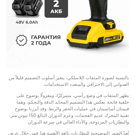
بالنسبة لصورة المثقاب اللاسلكي، يتغير أسلوب التصميم قليلاً من
العدواني إلى الاحترافي والمتعدد الاستخدامات.
يظهر المثقاب في وضع رأسي، متمركزًا، ومعزولًا بوضوح على
خلفية فاتحة. يعكس هذا التصميم المحايد الدقة والتحكم، وهما
قيمتان أساسيتان في عمليات الحفر والربط. وقد أبرزنا بوضوح
تقنية المحرك عديم الفحمات، وعزم الدوران البالغ 150 نيوتن متر،
والبطاريات المزدوجة، والأداء العالي في سرعة الدوران.
تُعدّ الصور التوضيحية للبطاريات بالغة الأهمية هنا. فمن خلال عرض