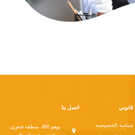
اتصل بنا
قانوني
سياسة الخصوصية
يوهو 188، منطقة فنغزي،