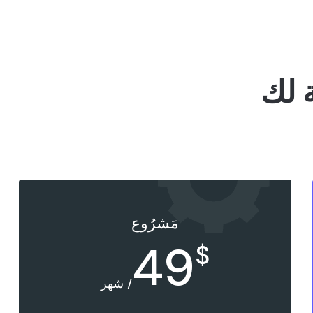
 لك
مَشرُوع
49
$
/ شهر