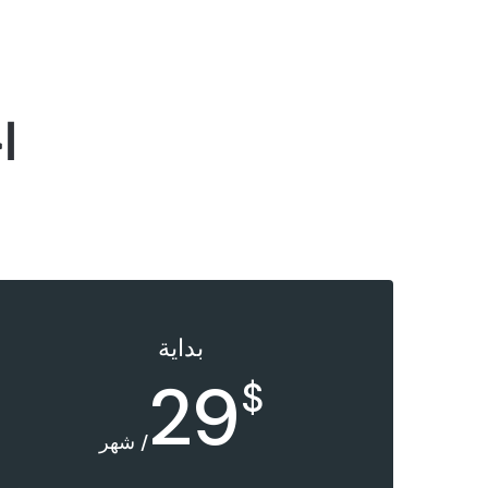
ا
بداية
29
$
/ شهر